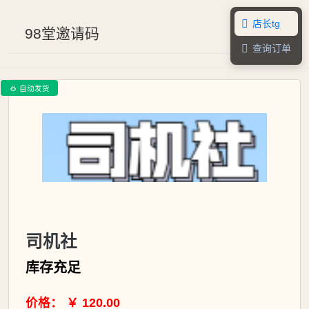
店长tg

98堂邀请码
查询订单

自动发货

司机社
库存充足
价格： ￥ 120.00