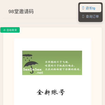
店长tg

98堂邀请码
查询订单

自动发货
