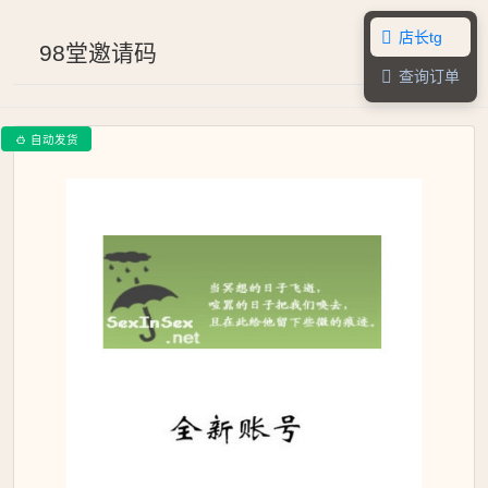
店长tg

98堂邀请码
查询订单

自动发货
