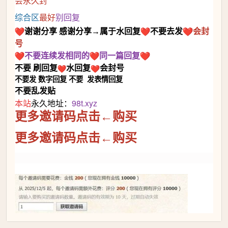
会永久封
综合区
最好
别回复
谢谢
分享
感谢分享→属于水回复
不要去发
会封
号
不要连续发相同的
同一篇回复
不要
刷回复
水回复
会封号
不要发
数字回复
不要
发表情回复
不要乱发贴
本站
永久地址：
98t.xyz
更多邀请码点击←购买
更多邀请码点击←购买