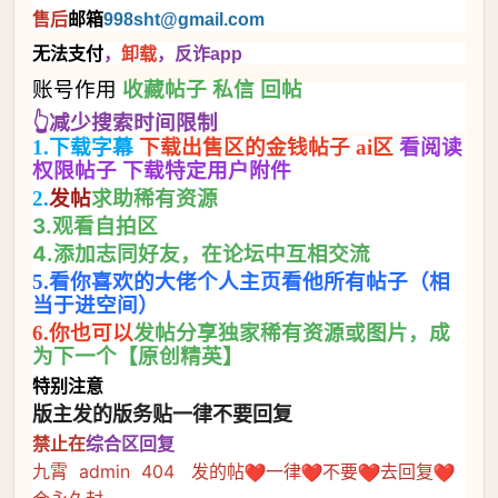
售后
邮箱
998sht
@gmail.com
无法支付
，
卸载
，反诈app
账号作用
收藏帖子 私信 回帖
👆减少搜索时间限制
1.下载字幕
下载出售区的金钱帖子 ai区
看阅读
权限帖子 下载特定用户附件
求助稀有资源
2.
发帖
3.观看自拍区
4.添加志同好友，在论坛中互相交流
5.看你喜欢的大佬个人主页看他所有帖子（相
当于进空间）
发帖分享独家稀有资源或图片，成
6.你也可以
为下一个【原创精英】
特别注意
版主发的版务贴一律不要回复
禁止在
综合区回复
九霄 admin 404 发的帖
一律
不要
去回复