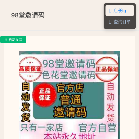
店长tg

98堂邀请码
查询订单

自动发货
